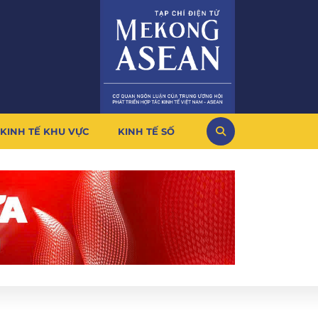
KINH TẾ KHU VỰC
KINH TẾ SỐ