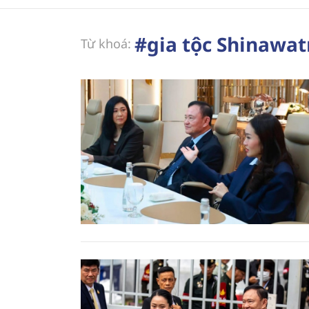
#gia tộc Shinawat
Từ khoá: