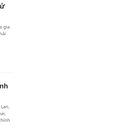
cử
o gia
hái
inh
 Lan,
ai,
chính