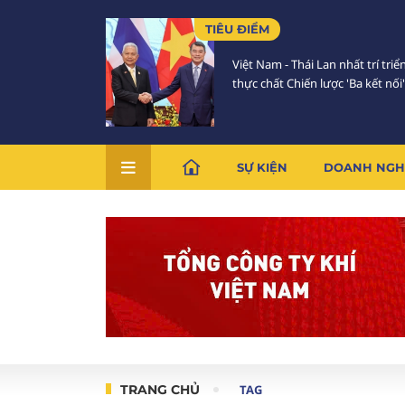
TIÊU ĐIỂM
Việt Nam - Thái Lan nhất trí triể
thực chất Chiến lược 'Ba kết nối'
SỰ KIỆN
DOANH NGH
TRANG CHỦ
TAG