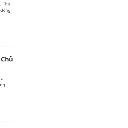
ựu Thủ
 Klong
 Chủ
ra
ộng