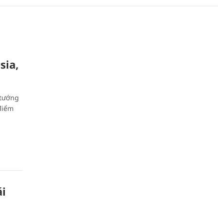
sia,
 tướng
 điểm
ái