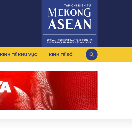
KINH TẾ KHU VỰC
KINH TẾ SỐ