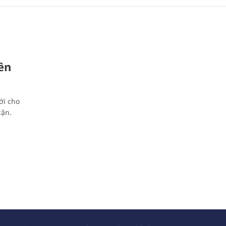
ên
ới cho
cận.