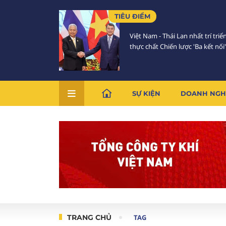
TIÊU ĐIỂM
Việt Nam - Thái Lan nhất trí triể
thực chất Chiến lược 'Ba kết nối'
SỰ KIỆN
DOANH NGH
TRANG CHỦ
TAG