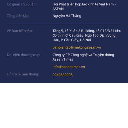
Cơ quan chủ quản:
Hội Phát triển hợp tác kinh tế Việt Nam -
ASEAN
Tổng biên tập:
Nguyễn Hà Thắng
VP Ban biên tập:
Tầng 5, Lê Xuân 2 Building, Lô C15/D21 Khu
đô thị mới Cầu Giấy, Ngõ 100 Dịch Vọng
Hâụ, P. Cầu Giấy, Hà Nội
banbientap@mekongasean.vn
Đại diện thương mại:
Công ty CP Công nghệ và Truyền thông
Asean Times
info@aseantimes.vn
Hỗ trợ truyền thông:
0949839998