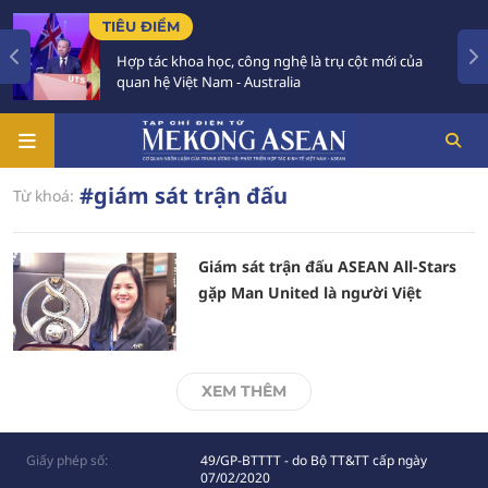
TIÊU ĐIỂM
Hợp tác khoa học, công nghệ là trụ cột mới của
quan hệ Việt Nam - Australia
#giám sát trận đấu
Từ khoá:
Giám sát trận đấu ASEAN All-Stars
gặp Man United là người Việt
XEM THÊM
Giấy phép số:
49/GP-BTTTT - do Bộ TT&TT cấp ngày
07/02/2020