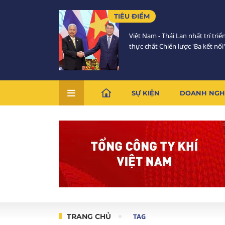
TIÊU ĐIỂM
Việt Nam - Thái Lan nhất trí triể
thực chất Chiến lược 'Ba kết nối'
SỰ KIỆN
DOANH NGH
TRANG CHỦ
TAG