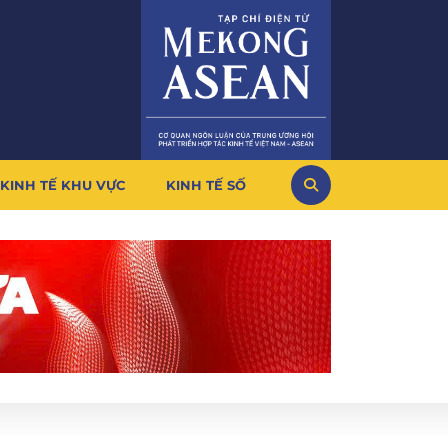
KINH TẾ KHU VỰC
KINH TẾ SỐ