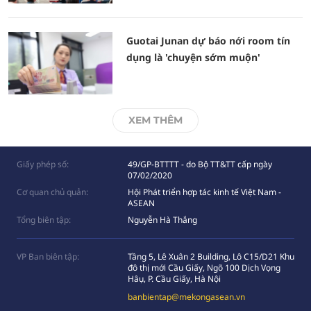
Guotai Junan dự báo nới room tín
dụng là 'chuyện sớm muộn'
XEM THÊM
Giấy phép số:
49/GP-BTTTT - do Bộ TT&TT cấp ngày
07/02/2020
Cơ quan chủ quản:
Hội Phát triển hợp tác kinh tế Việt Nam -
ASEAN
Tổng biên tập:
Nguyễn Hà Thắng
VP Ban biên tập:
Tầng 5, Lê Xuân 2 Building, Lô C15/D21 Khu
đô thị mới Cầu Giấy, Ngõ 100 Dịch Vọng
Hâụ, P. Cầu Giấy, Hà Nội
banbientap@mekongasean.vn