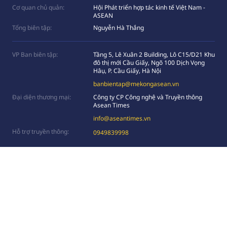
Cơ quan chủ quản:
Hội Phát triển hợp tác kinh tế Việt Nam -
ASEAN
Tổng biên tập:
Nguyễn Hà Thắng
VP Ban biên tập:
Tầng 5, Lê Xuân 2 Building, Lô C15/D21 Khu
đô thị mới Cầu Giấy, Ngõ 100 Dịch Vọng
Hâụ, P. Cầu Giấy, Hà Nội
banbientap@mekongasean.vn
Đại diện thương mại:
Công ty CP Công nghệ và Truyền thông
Asean Times
info@aseantimes.vn
Hỗ trợ truyền thông:
0949839998