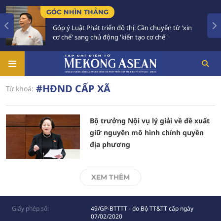
GÓC NHÌN THẲNG
Góp ý Luật Phát triển đô thị: Cần chuyển từ 'xin
cơ chế' sang chủ động 'kiến tạo cơ chế'
#HĐND CẤP XÃ
Từ khoá:
Bộ trưởng Nội vụ lý giải về đề xuất
giữ nguyên mô hình chính quyền
địa phương
XEM THÊM
Giấy phép số:
49/GP-BTTTT - do Bộ TT&TT cấp ngày
07/02/2020