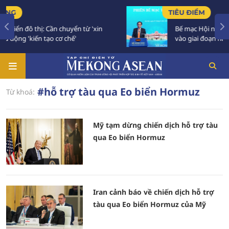
TIÊU ĐIỂM
n đô thị: Cần chuyển từ 'xin
Bế mạc Hội nghị Ngoại 
ng 'kiến tạo cơ chế'
vào giai đoạn hành độ
#hỗ trợ tàu qua Eo biển Hormuz
Từ khoá:
Mỹ tạm dừng chiến dịch hỗ trợ tàu
qua Eo biển Hormuz
Iran cảnh báo về chiến dịch hỗ trợ
tàu qua Eo biển Hormuz của Mỹ