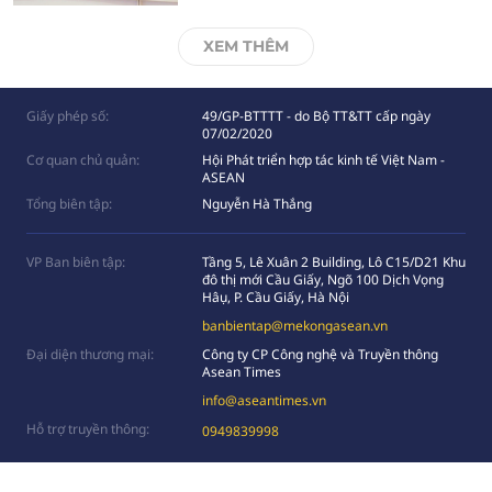
XEM THÊM
Giấy phép số:
49/GP-BTTTT - do Bộ TT&TT cấp ngày
07/02/2020
Cơ quan chủ quản:
Hội Phát triển hợp tác kinh tế Việt Nam -
ASEAN
Tổng biên tập:
Nguyễn Hà Thắng
VP Ban biên tập:
Tầng 5, Lê Xuân 2 Building, Lô C15/D21 Khu
đô thị mới Cầu Giấy, Ngõ 100 Dịch Vọng
Hâụ, P. Cầu Giấy, Hà Nội
banbientap@mekongasean.vn
Đại diện thương mại:
Công ty CP Công nghệ và Truyền thông
Asean Times
info@aseantimes.vn
Hỗ trợ truyền thông:
0949839998