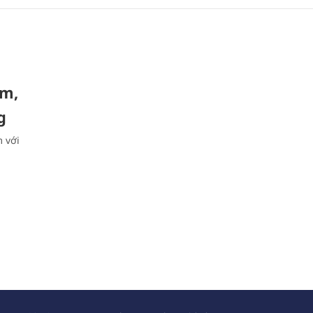
àm,
g
 với