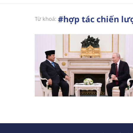
#hợp tác chiến lư
Từ khoá: