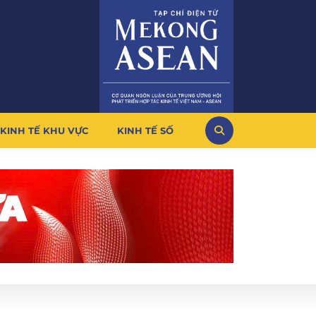
KINH TẾ KHU VỰC
KINH TẾ SỐ