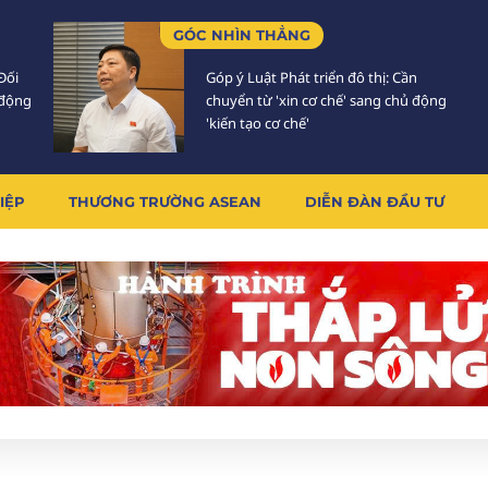
GÓC NHÌN THẲNG
Đối
Góp ý Luật Phát triển đô thị: Cần
 động
chuyển từ 'xin cơ chế' sang chủ động
'kiến tạo cơ chế'
IỆP
THƯƠNG TRƯỜNG ASEAN
DIỄN ĐÀN ĐẦU TƯ