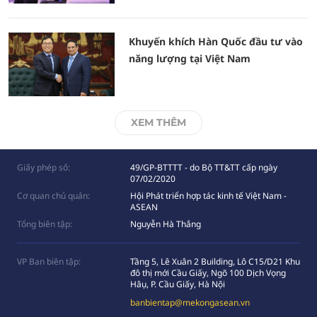
Khuyến khích Hàn Quốc đầu tư vào
năng lượng tại Việt Nam
XEM THÊM
Giấy phép số:
49/GP-BTTTT - do Bộ TT&TT cấp ngày
07/02/2020
Cơ quan chủ quản:
Hội Phát triển hợp tác kinh tế Việt Nam -
ASEAN
Tổng biên tập:
Nguyễn Hà Thắng
VP Ban biên tập:
Tầng 5, Lê Xuân 2 Building, Lô C15/D21 Khu
đô thị mới Cầu Giấy, Ngõ 100 Dịch Vọng
Hâụ, P. Cầu Giấy, Hà Nội
banbientap@mekongasean.vn