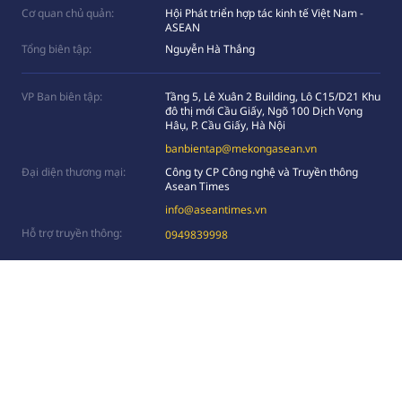
Cơ quan chủ quản:
Hội Phát triển hợp tác kinh tế Việt Nam -
ASEAN
Tổng biên tập:
Nguyễn Hà Thắng
VP Ban biên tập:
Tầng 5, Lê Xuân 2 Building, Lô C15/D21 Khu
đô thị mới Cầu Giấy, Ngõ 100 Dịch Vọng
Hâụ, P. Cầu Giấy, Hà Nội
banbientap@mekongasean.vn
Đại diện thương mại:
Công ty CP Công nghệ và Truyền thông
Asean Times
info@aseantimes.vn
Hỗ trợ truyền thông:
0949839998