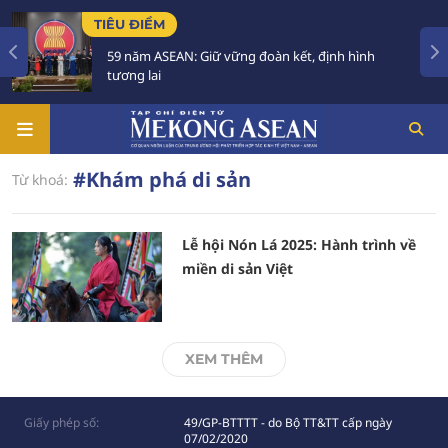
TIÊU ĐIỂM
59 năm ASEAN: Giữ vững đoàn kết, định hình
tương lai
#Khám phá di sản
Từ khoá:
Lễ hội Nón Lá 2025: Hành trình về
miền di sản Việt
XEM THÊM
Giấy phép số:
49/GP-BTTTT - do Bộ TT&TT cấp ngày
07/02/2020