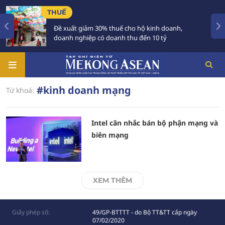
THUẾ
Đề xuất giảm 30% thuế cho hộ kinh doanh,
doanh nghiệp có doanh thu đến 10 tỷ
#kinh doanh mạng
Từ khoá:
Intel cân nhắc bán bộ phận mạng và
biên mạng
XEM THÊM
Giấy phép số:
49/GP-BTTTT - do Bộ TT&TT cấp ngày
07/02/2020