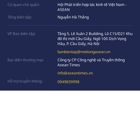
Cơ quan chủ quản:
Hội Phát triển hợp tác kinh tế Việt Nam -
ASEAN
Tổng biên tập:
Nguyễn Hà Thắng
VP Ban biên tập:
Tầng 5, Lê Xuân 2 Building, Lô C15/D21 Khu
đô thị mới Cầu Giấy, Ngõ 100 Dịch Vọng
Hâụ, P. Cầu Giấy, Hà Nội
banbientap@mekongasean.vn
Đại diện thương mại:
Công ty CP Công nghệ và Truyền thông
Asean Times
info@aseantimes.vn
Hỗ trợ truyền thông:
0949839998