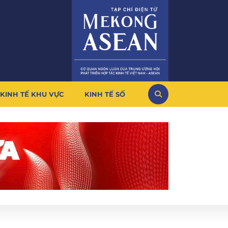
KINH TẾ KHU VỰC
KINH TẾ SỐ