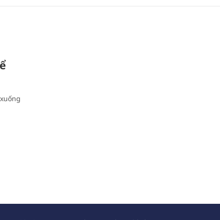
hể
 xuống