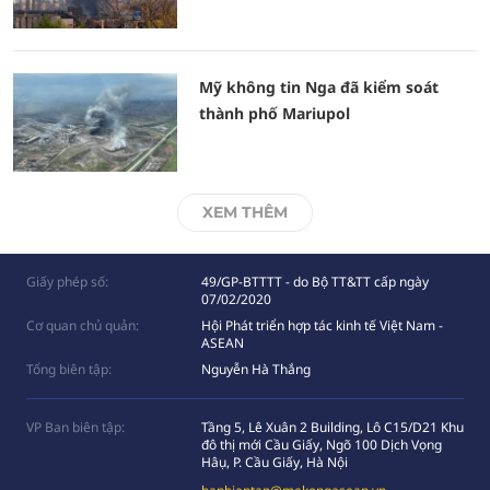
Mỹ không tin Nga đã kiểm soát
thành phố Mariupol
XEM THÊM
Giấy phép số:
49/GP-BTTTT - do Bộ TT&TT cấp ngày
07/02/2020
Cơ quan chủ quản:
Hội Phát triển hợp tác kinh tế Việt Nam -
ASEAN
Tổng biên tập:
Nguyễn Hà Thắng
VP Ban biên tập:
Tầng 5, Lê Xuân 2 Building, Lô C15/D21 Khu
đô thị mới Cầu Giấy, Ngõ 100 Dịch Vọng
Hâụ, P. Cầu Giấy, Hà Nội