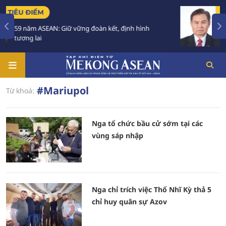
TIÊU ĐIỂM
EAN: Giữ vững đoàn kết, định hình
Việt Nam để 
trong 2 ngày
#Mariupol
Từ khoá:
Nga tổ chức bầu cử sớm tại các
vùng sáp nhập
Nga chỉ trích việc Thổ Nhĩ Kỳ thả 5
chỉ huy quân sự Azov