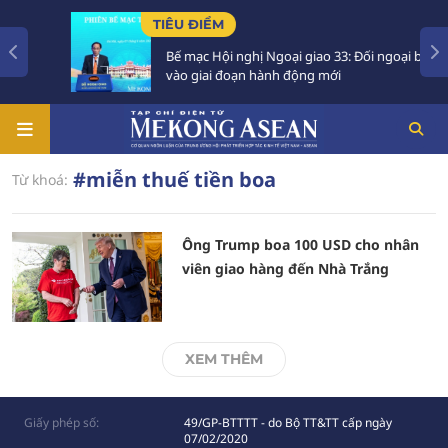
TIÊU ĐIỂM
xin
Bế mạc Hội nghị Ngoại giao 33: Đối ngoại bước
vào giai đoạn hành động mới
#miễn thuế tiền boa
Từ khoá:
Ông Trump boa 100 USD cho nhân
viên giao hàng đến Nhà Trắng
XEM THÊM
Giấy phép số:
49/GP-BTTTT - do Bộ TT&TT cấp ngày
07/02/2020