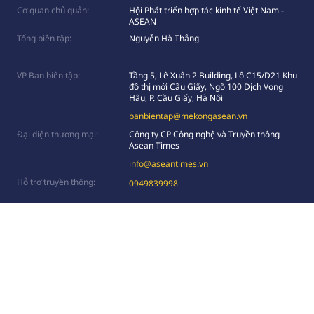
Cơ quan chủ quản:
Hội Phát triển hợp tác kinh tế Việt Nam -
ASEAN
Tổng biên tập:
Nguyễn Hà Thắng
VP Ban biên tập:
Tầng 5, Lê Xuân 2 Building, Lô C15/D21 Khu
đô thị mới Cầu Giấy, Ngõ 100 Dịch Vọng
Hâụ, P. Cầu Giấy, Hà Nội
banbientap@mekongasean.vn
Đại diện thương mại:
Công ty CP Công nghệ và Truyền thông
Asean Times
info@aseantimes.vn
Hỗ trợ truyền thông:
0949839998