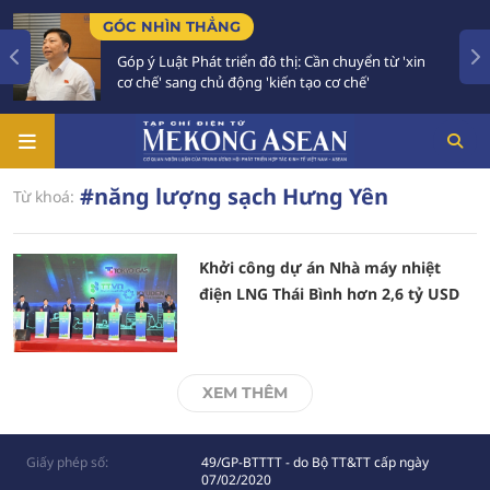
GÓC NHÌN THẲNG
Góp ý Luật Phát triển đô thị: Cần chuyển từ 'xin
cơ chế' sang chủ động 'kiến tạo cơ chế'
#năng lượng sạch Hưng Yên
Từ khoá:
Khởi công dự án Nhà máy nhiệt
điện LNG Thái Bình hơn 2,6 tỷ USD
XEM THÊM
Giấy phép số:
49/GP-BTTTT - do Bộ TT&TT cấp ngày
07/02/2020