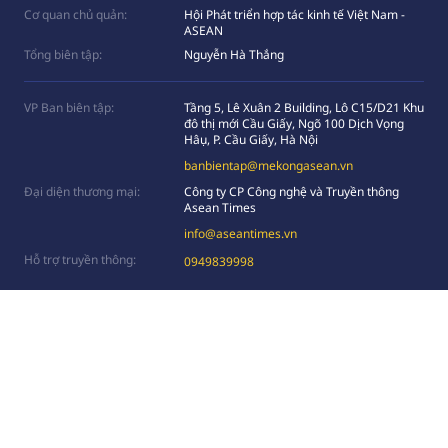
Cơ quan chủ quản:
Hội Phát triển hợp tác kinh tế Việt Nam -
ASEAN
Tổng biên tập:
Nguyễn Hà Thắng
VP Ban biên tập:
Tầng 5, Lê Xuân 2 Building, Lô C15/D21 Khu
đô thị mới Cầu Giấy, Ngõ 100 Dịch Vọng
Hâụ, P. Cầu Giấy, Hà Nội
banbientap@mekongasean.vn
Đại diện thương mại:
Công ty CP Công nghệ và Truyền thông
Asean Times
info@aseantimes.vn
Hỗ trợ truyền thông:
0949839998