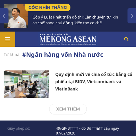
GÓC NHÌN THẲNG
Góp ý Luật Phát triển đô thị: Cần chuyển từ 'xin
cơ chế' sang chủ động 'kiến tạo cơ chế'
#Ngân hàng vốn Nhà nước
Từ khoá:
Quy định mới về chia cổ tức bằng cổ
phiếu tại BIDV, Vietcombank và
VietinBank
XEM THÊM
Giấy phép số:
49/GP-BTTTT - do Bộ TT&TT cấp ngày
07/02/2020