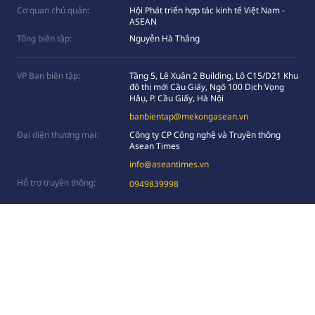
Cơ quan chủ quản:
Hội Phát triển hợp tác kinh tế Việt Nam -
ASEAN
Tổng biên tập:
Nguyễn Hà Thắng
VP Ban biên tập:
Tầng 5, Lê Xuân 2 Building, Lô C15/D21 Khu
đô thị mới Cầu Giấy, Ngõ 100 Dịch Vọng
Hâụ, P. Cầu Giấy, Hà Nội
banbientap@mekongasean.vn
Đại diện thương mại:
Công ty CP Công nghệ và Truyền thông
Asean Times
info@aseantimes.vn
Hỗ trợ truyền thông:
0949839998