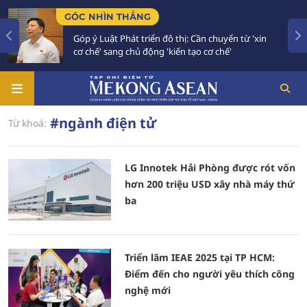
GÓC NHÌN THẲNG
Góp ý Luật Phát triển đô thị: Cần chuyển từ 'xin
cơ chế' sang chủ động 'kiến tạo cơ chế'
#ngành điện tử
Từ khoá:
LG Innotek Hải Phòng được rót vốn
hơn 200 triệu USD xây nhà máy thứ
ba
Triển lãm IEAE 2025 tại TP HCM:
Điểm đến cho người yêu thích công
nghệ mới