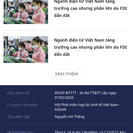
Ngành điện tử Việt Nam tăng
trưởng cao nhưng phần lớn do FDI
dẫn dắt
Ngành điện tử Việt Nam tăng
trưởng cao nhưng phần lớn do FDI
dẫn dắt
XEM THÊM
Giấy phép số:
49/GP-BTTTT - do Bộ TT&TT cấp ngày
07/02/2020
Cơ quan chủ quản:
Hội Phát triển hợp tác kinh tế Việt Nam -
ASEAN
Tổng biên tập:
Nguyễn Hà Thắng
VP Ban biên tập:
Tầng 5, Lê Xuân 2 Building, Lô C15/D21 Khu