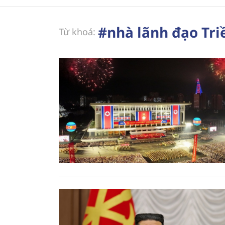
#nhà lãnh đạo Tri
Từ khoá: