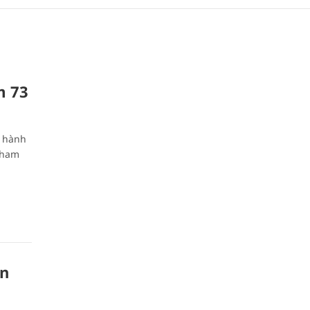
m 73
u hành
tham
ân