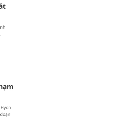
ắt
ình
.
 hạm
e Hyon
 đoạn