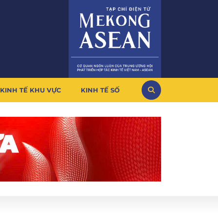
KINH TẾ KHU VỰC
KINH TẾ SỐ