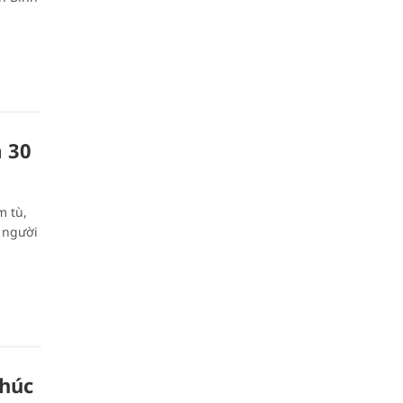
 30
m tù,
 người
thúc