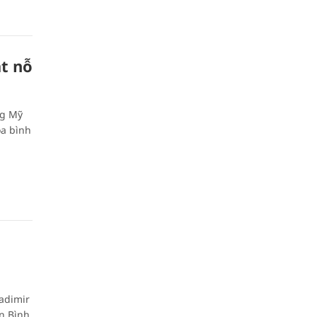
t nỗ
ng Mỹ
òa bình
adimir
n Bình