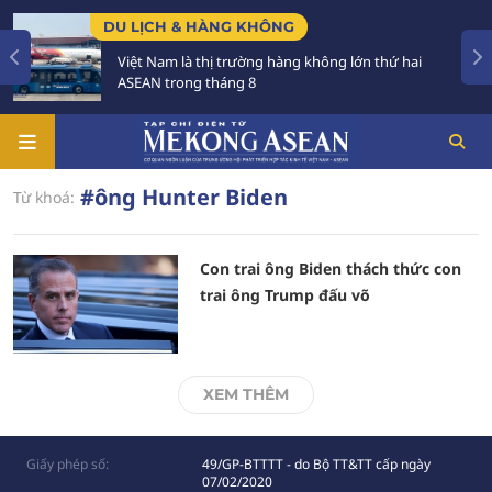
DU LỊCH & HÀNG KHÔNG
Việt Nam là thị trường hàng không lớn thứ hai
ASEAN trong tháng 8
#ông Hunter Biden
Từ khoá:
Con trai ông Biden thách thức con
trai ông Trump đấu võ
XEM THÊM
Giấy phép số:
49/GP-BTTTT - do Bộ TT&TT cấp ngày
07/02/2020