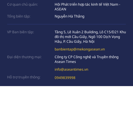
Cơ quan chủ quản:
Hội Phát triển hợp tác kinh tế Việt Nam -
ASEAN
Tổng biên tập:
Nguyễn Hà Thắng
VP Ban biên tập:
Tầng 5, Lê Xuân 2 Building, Lô C15/D21 Khu
đô thị mới Cầu Giấy, Ngõ 100 Dịch Vọng
Hâụ, P. Cầu Giấy, Hà Nội
banbientap@mekongasean.vn
Đại diện thương mại:
Công ty CP Công nghệ và Truyền thông
Asean Times
info@aseantimes.vn
Hỗ trợ truyền thông:
0949839998