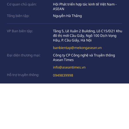
Cơ quan chủ quản:
Hội Phát triển hợp tác kinh tế Việt Nam -
ASEAN
Tổng biên tập:
Nguyễn Hà Thắng
VP Ban biên tập:
Tầng 5, Lê Xuân 2 Building, Lô C15/D21 Khu
đô thị mới Cầu Giấy, Ngõ 100 Dịch Vọng
Hâụ, P. Cầu Giấy, Hà Nội
banbientap@mekongasean.vn
Đại diện thương mại:
Công ty CP Công nghệ và Truyền thông
Asean Times
info@aseantimes.vn
Hỗ trợ truyền thông:
0949839998