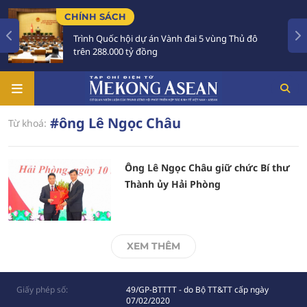
CHÍNH SÁCH
Trình Quốc hội dự án Vành đai 5 vùng Thủ đô
trên 288.000 tỷ đồng
#ông Lê Ngọc Châu
Từ khoá:
Ông Lê Ngọc Châu giữ chức Bí thư
Thành ủy Hải Phòng
XEM THÊM
Giấy phép số:
49/GP-BTTTT - do Bộ TT&TT cấp ngày
07/02/2020