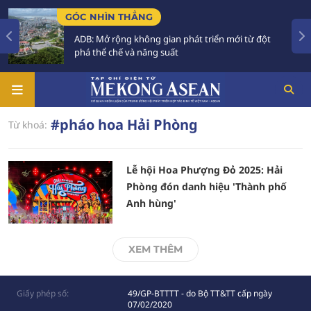
GÓC NHÌN THẲNG
ADB: Mở rộng không gian phát triển mới từ đột
phá thể chế và năng suất
#pháo hoa Hải Phòng
Từ khoá:
Lễ hội Hoa Phượng Đỏ 2025: Hải
Phòng đón danh hiệu 'Thành phố
Anh hùng'
XEM THÊM
Giấy phép số:
49/GP-BTTTT - do Bộ TT&TT cấp ngày
07/02/2020