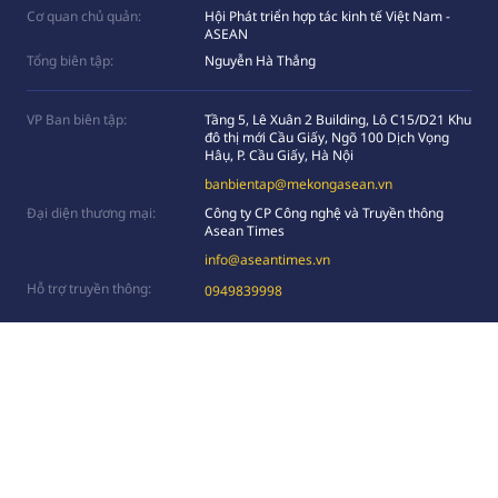
Cơ quan chủ quản:
Hội Phát triển hợp tác kinh tế Việt Nam -
ASEAN
Tổng biên tập:
Nguyễn Hà Thắng
VP Ban biên tập:
Tầng 5, Lê Xuân 2 Building, Lô C15/D21 Khu
đô thị mới Cầu Giấy, Ngõ 100 Dịch Vọng
Hâụ, P. Cầu Giấy, Hà Nội
banbientap@mekongasean.vn
Đại diện thương mại:
Công ty CP Công nghệ và Truyền thông
Asean Times
info@aseantimes.vn
Hỗ trợ truyền thông:
0949839998