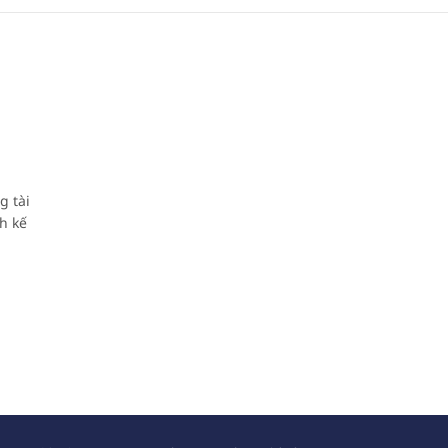
g tài
h kế