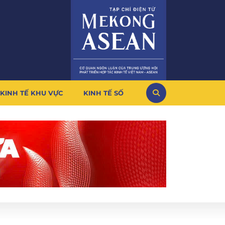
KINH TẾ KHU VỰC
KINH TẾ SỐ