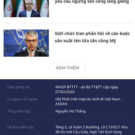
yêu cầu ngừng tấn công láng giềng
Giới chức Iran phản hồi về cáo buộc
sản xuất tên lửa tấn công Mỹ
XEM THÊM
Giấy phép số:
49/GP-BTTTT - do Bộ TT&TT cấp ngày
07/02/2020
Cơ quan chủ quản:
Hội Phát triển hợp tác kinh tế Việt Nam -
ASEAN
Tổng biên tập:
Nguyễn Hà Thắng
VP Ban biên tập:
Tầng 5, Lê Xuân 2 Building, Lô C15/D21 Khu
đô thị mới Cầu Giấy, Ngõ 100 Dịch Vọng