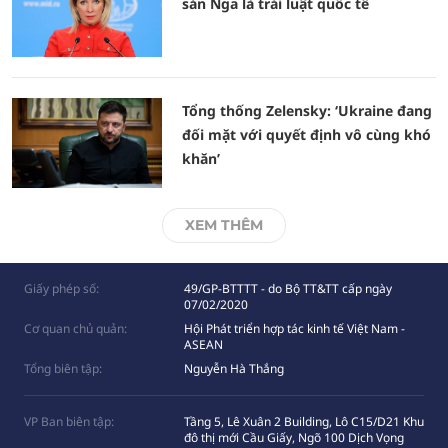
sản Nga là trái luật quốc tế
Tổng thống Zelensky: ‘Ukraine đang
đối mặt với quyết định vô cùng khó
khăn’
XEM THÊM
Giấy phép số:
49/GP-BTTTT - do Bộ TT&TT cấp ngày
07/02/2020
Cơ quan chủ quản:
Hội Phát triển hợp tác kinh tế Việt Nam -
ASEAN
Tổng biên tập:
Nguyễn Hà Thắng
VP Ban biên tập:
Tầng 5, Lê Xuân 2 Building, Lô C15/D21 Khu
đô thị mới Cầu Giấy, Ngõ 100 Dịch Vọng