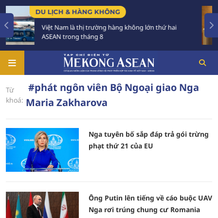
DU LỊCH & HÀNG KHÔNG
CHÍ
Việt Nam là thị trường hàng không lớn thứ hai
Tạ
ASEAN trong tháng 8
tri
#phát ngôn viên Bộ Ngoại giao Nga
Từ
khoá:
Maria Zakharova
Nga tuyên bố sắp đáp trả gói trừng
phạt thứ 21 của EU
Ông Putin lên tiếng về cáo buộc UAV
Nga rơi trúng chung cư Romania