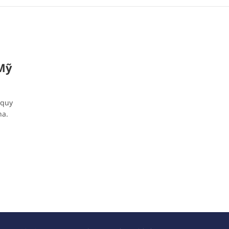
 Mỹ
 quy
ha.