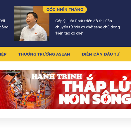
GÓC NHÌN THẲNG
Đối
Góp ý Luật Phát triển đô thị: Cần
 động
chuyển từ 'xin cơ chế' sang chủ động
'kiến tạo cơ chế'
IỆP
THƯƠNG TRƯỜNG ASEAN
DIỄN ĐÀN ĐẦU TƯ