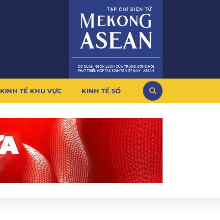
KINH TẾ KHU VỰC
KINH TẾ SỐ