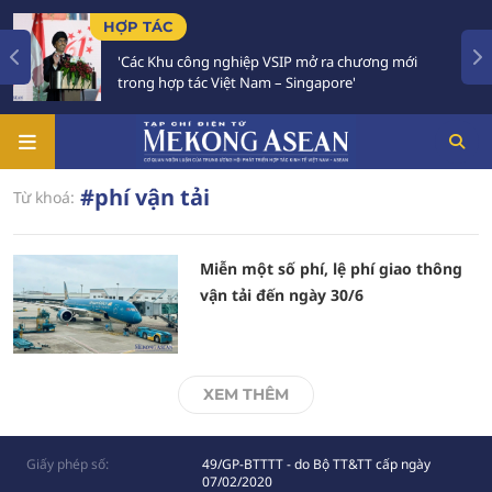
HỢP TÁC
'Các Khu công nghiệp VSIP mở ra chương mới
trong hợp tác Việt Nam – Singapore'
#phí vận tải
Từ khoá:
Miễn một số phí, lệ phí giao thông
vận tải đến ngày 30/6
XEM THÊM
Giấy phép số:
49/GP-BTTTT - do Bộ TT&TT cấp ngày
07/02/2020