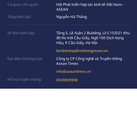
Cơ quan chủ quản:
Hội Phát triển hợp tác kinh tế Việt Nam -
ASEAN
Tổng biên tập:
Nguyễn Hà Thắng
VP Ban biên tập:
Tầng 5, Lê Xuân 2 Building, Lô C15/D21 Khu
đô thị mới Cầu Giấy, Ngõ 100 Dịch Vọng
Hâụ, P. Cầu Giấy, Hà Nội
banbientap@mekongasean.vn
Đại diện thương mại:
Công ty CP Công nghệ và Truyền thông
Asean Times
info@aseantimes.vn
Hỗ trợ truyền thông:
0949839998