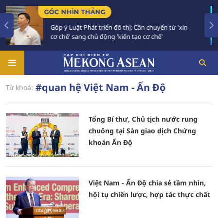
GÓC NHÌN THẲNG
Góp ý Luật Phát triển đô thị: Cần chuyển từ 'xin
cơ chế' sang chủ động 'kiến tạo cơ chế'
#quan hệ Việt Nam - Ấn Độ
Từ khoá:
Tổng Bí thư, Chủ tịch nước rung
chuông tại Sàn giao dịch Chứng
khoán Ấn Độ
Việt Nam - Ấn Độ chia sẻ tầm nhìn,
hội tụ chiến lược, hợp tác thực chất