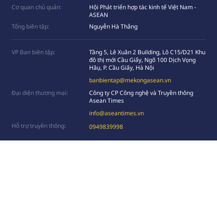
Cơ quan chủ quản:
Hội Phát triển hợp tác kinh tế Việt Nam -
ASEAN
Tổng biên tập:
Nguyễn Hà Thắng
VP Ban biên tập:
Tầng 5, Lê Xuân 2 Building, Lô C15/D21 Khu
đô thị mới Cầu Giấy, Ngõ 100 Dịch Vọng
Hâụ, P. Cầu Giấy, Hà Nội
banbientap@mekongasean.vn
Đại diện thương mại:
Công ty CP Công nghệ và Truyền thông
Asean Times
info@aseantimes.vn
Hỗ trợ truyền thông:
0949839998