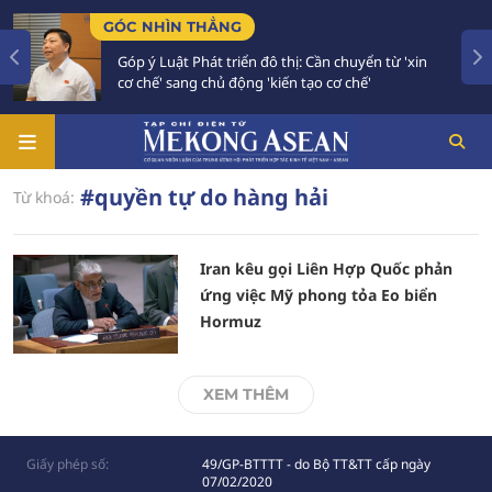
GÓC NHÌN THẲNG
Góp ý Luật Phát triển đô thị: Cần chuyển từ 'xin
cơ chế' sang chủ động 'kiến tạo cơ chế'
#quyền tự do hàng hải
Từ khoá:
Iran kêu gọi Liên Hợp Quốc phản
ứng việc Mỹ phong tỏa Eo biển
Hormuz
XEM THÊM
Giấy phép số:
49/GP-BTTTT - do Bộ TT&TT cấp ngày
07/02/2020