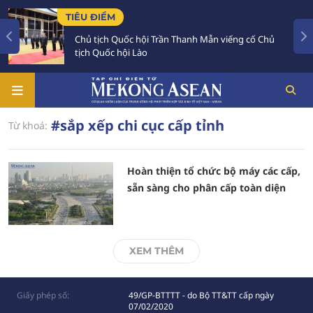
TIÊU ĐIỂM
Chủ tịch Quốc hội Trần Thanh Mẫn viếng cố Chủ
tịch Quốc hội Lào
#sắp xếp chi cục cấp tỉnh
Từ khoá:
Hoàn thiện tổ chức bộ máy các cấp,
sẵn sàng cho phân cấp toàn diện
XEM THÊM
Giấy phép số:
49/GP-BTTTT - do Bộ TT&TT cấp ngày
07/02/2020