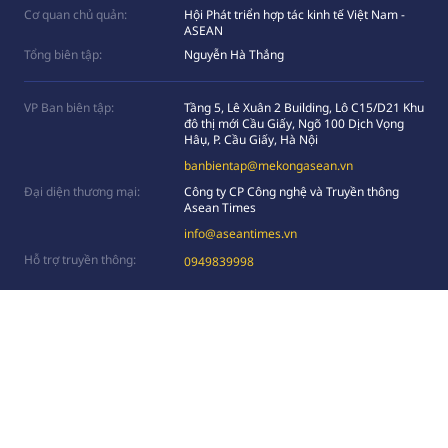
Cơ quan chủ quản:
Hội Phát triển hợp tác kinh tế Việt Nam -
ASEAN
Tổng biên tập:
Nguyễn Hà Thắng
VP Ban biên tập:
Tầng 5, Lê Xuân 2 Building, Lô C15/D21 Khu
đô thị mới Cầu Giấy, Ngõ 100 Dịch Vọng
Hâụ, P. Cầu Giấy, Hà Nội
banbientap@mekongasean.vn
Đại diện thương mại:
Công ty CP Công nghệ và Truyền thông
Asean Times
info@aseantimes.vn
Hỗ trợ truyền thông:
0949839998