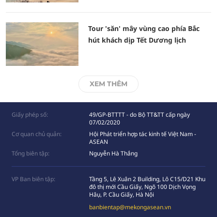
Tour 'săn' mây vùng cao phía Bắc
hút khách dịp Tết Dương lịch
XEM THÊM
Giấy phép số:
49/GP-BTTTT - do Bộ TT&TT cấp ngày
07/02/2020
Cơ quan chủ quản:
Hội Phát triển hợp tác kinh tế Việt Nam -
ASEAN
Tổng biên tập:
Nguyễn Hà Thắng
VP Ban biên tập:
Tầng 5, Lê Xuân 2 Building, Lô C15/D21 Khu
đô thị mới Cầu Giấy, Ngõ 100 Dịch Vọng
Hâụ, P. Cầu Giấy, Hà Nội
banbientap@mekongasean.vn