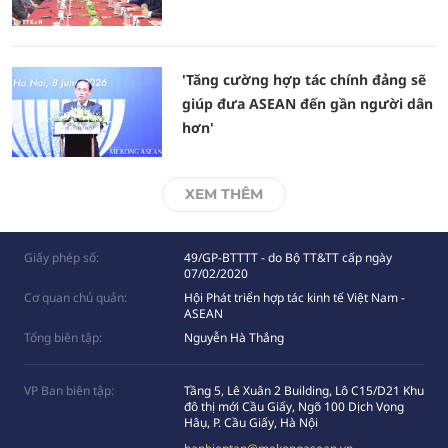
'Tăng cường hợp tác chính đảng sẽ
giúp đưa ASEAN đến gần người dân
hơn'
XEM THÊM
Giấy phép số:
49/GP-BTTTT - do Bộ TT&TT cấp ngày
07/02/2020
Cơ quan chủ quản:
Hội Phát triển hợp tác kinh tế Việt Nam -
ASEAN
Tổng biên tập:
Nguyễn Hà Thắng
VP Ban biên tập:
Tầng 5, Lê Xuân 2 Building, Lô C15/D21 Khu
đô thị mới Cầu Giấy, Ngõ 100 Dịch Vọng
Hâụ, P. Cầu Giấy, Hà Nội