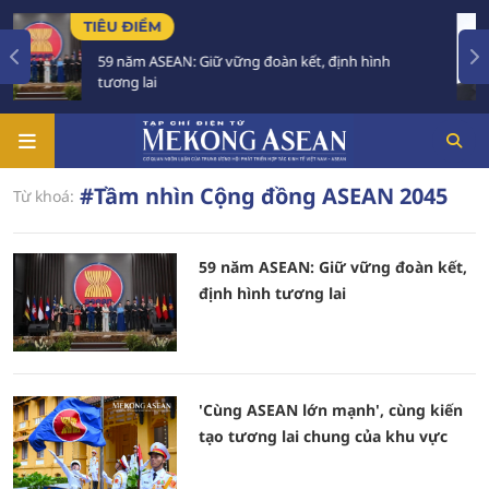
TIÊU ĐIỂM
TI
59 năm ASEAN: Giữ vững đoàn kết, định hình
tương lai
#Tầm nhìn Cộng đồng ASEAN 2045
Từ khoá:
59 năm ASEAN: Giữ vững đoàn kết,
định hình tương lai
'Cùng ASEAN lớn mạnh', cùng kiến
tạo tương lai chung của khu vực