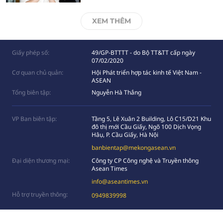
XEM THÊM
Giấy phép số:
49/GP-BTTTT - do Bộ TT&TT cấp ngày
07/02/2020
Cơ quan chủ quản:
Hội Phát triển hợp tác kinh tế Việt Nam -
ASEAN
Tổng biên tập:
Nguyễn Hà Thắng
VP Ban biên tập:
Tầng 5, Lê Xuân 2 Building, Lô C15/D21 Khu
đô thị mới Cầu Giấy, Ngõ 100 Dịch Vọng
Hâụ, P. Cầu Giấy, Hà Nội
banbientap@mekongasean.vn
Đại diện thương mại:
Công ty CP Công nghệ và Truyền thông
Asean Times
info@aseantimes.vn
Hỗ trợ truyền thông:
0949839998