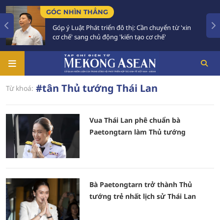
GÓC NHÌN THẲNG
Góp ý Luật Phát triển đô thị: Cần chuyển từ 'xin
cơ chế' sang chủ động 'kiến tạo cơ chế'
#tân Thủ tướng Thái Lan
Từ khoá:
Vua Thái Lan phê chuẩn bà
Paetongtarn làm Thủ tướng
Bà Paetongtarn trở thành Thủ
tướng trẻ nhất lịch sử Thái Lan