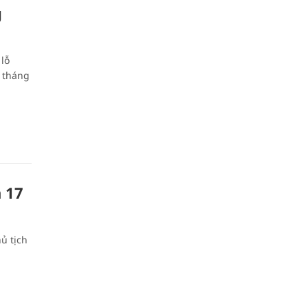
g
 lỗ
9 tháng
n 17
ủ tịch