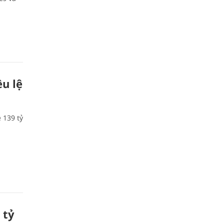
u lệ
 139 tỷ
tỷ