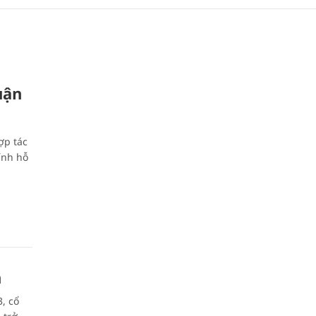
ận
ợp tác
hính hỗ
n
, cổ