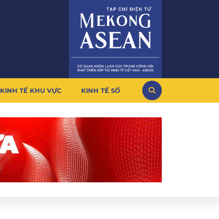
KINH TẾ KHU VỰC
KINH TẾ SỐ