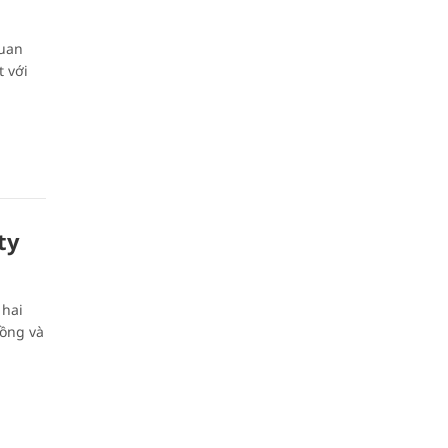
quan
 với
ity
 hai
ồng và