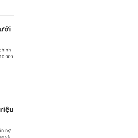
ưới
chính
 10.000
riệu
̉n nợ
s và