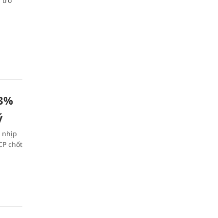
 trở
13%
́
 nhịp
CP chốt