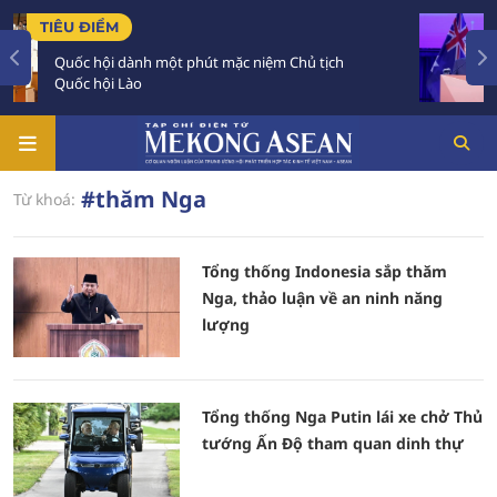
ĐIỂM
TIÊU ĐIỂM
hội dành một phút mặc niệm Chủ tịch
Hợp tác k
hội Lào
quan hệ V
#thăm Nga
Từ khoá:
Tổng thống Indonesia sắp thăm
Nga, thảo luận về an ninh năng
lượng
Tổng thống Nga Putin lái xe chở Thủ
tướng Ấn Độ tham quan dinh thự