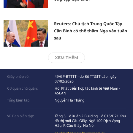
Reuters: Chủ tịch Trung Quốc Tập
Cận Bình có thể thăm Nga vào tuần
sau
XEM THÊM
Giấy phép số:
49/GP-BTTTT - do Bộ TT&TT cấp ngày
07/02/2020
Cơ quan chủ quản:
Hội Phát triển hợp tác kinh tế Việt Nam -
ASEAN
Tổng biên tập:
Nguyễn Hà Thắng
VP Ban biên tập:
Tầng 5, Lê Xuân 2 Building, Lô C15/D21 Khu
đô thị mới Cầu Giấy, Ngõ 100 Dịch Vọng
Hâụ, P. Cầu Giấy, Hà Nội