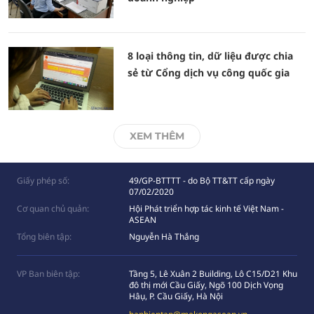
8 loại thông tin, dữ liệu được chia
sẻ từ Cổng dịch vụ công quốc gia
XEM THÊM
Giấy phép số:
49/GP-BTTTT - do Bộ TT&TT cấp ngày
07/02/2020
Cơ quan chủ quản:
Hội Phát triển hợp tác kinh tế Việt Nam -
ASEAN
Tổng biên tập:
Nguyễn Hà Thắng
VP Ban biên tập:
Tầng 5, Lê Xuân 2 Building, Lô C15/D21 Khu
đô thị mới Cầu Giấy, Ngõ 100 Dịch Vọng
Hâụ, P. Cầu Giấy, Hà Nội