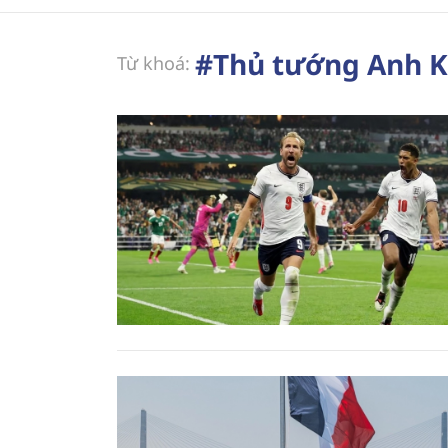
#Thủ tướng Anh K
Từ khoá: