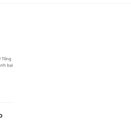
ừ Tổng
ánh bại
o