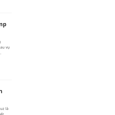
ump
g
sau vụ
.
n
uz là
yết