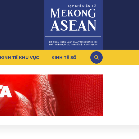
KINH TẾ KHU VỰC
KINH TẾ SỐ