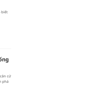
 biết
ống
căn cứ
m phá