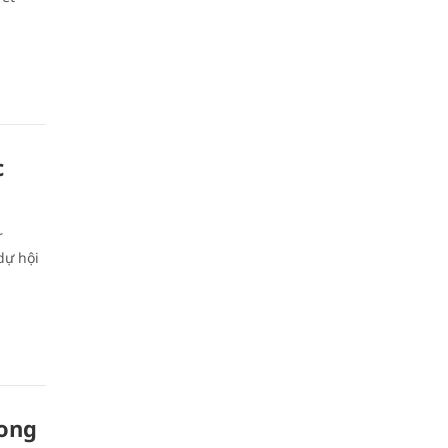
c
r
dự hội
hong