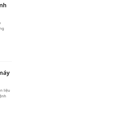
ênh
n
ọng
 máy
n liệu
lệnh