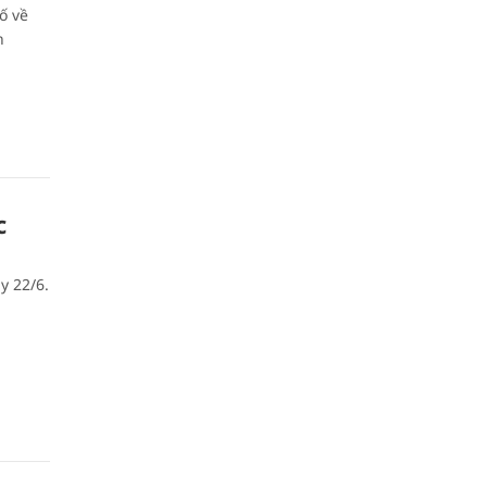
ố về
n
c
y 22/6.