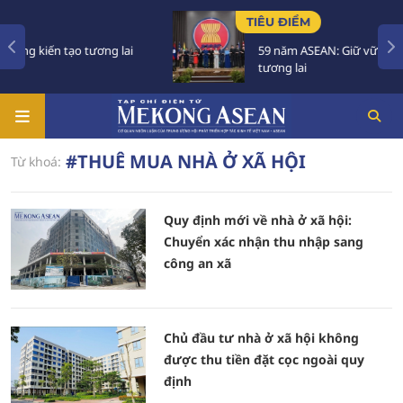
TIÊU ĐIỂM
 kiến tạo tương lai
59 năm ASEAN: Giữ vững đoàn kế
tương lai
#THUÊ MUA NHÀ Ở XÃ HỘI
Từ khoá:
Quy định mới về nhà ở xã hội:
Chuyển xác nhận thu nhập sang
công an xã
Chủ đầu tư nhà ở xã hội không
được thu tiền đặt cọc ngoài quy
định