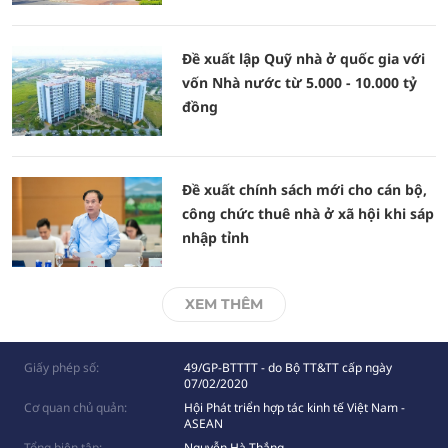
Đề xuất lập Quỹ nhà ở quốc gia với
vốn Nhà nước từ 5.000 - 10.000 tỷ
đồng
Đề xuất chính sách mới cho cán bộ,
công chức thuê nhà ở xã hội khi sáp
nhập tỉnh
XEM THÊM
Giấy phép số:
49/GP-BTTTT - do Bộ TT&TT cấp ngày
07/02/2020
Cơ quan chủ quản:
Hội Phát triển hợp tác kinh tế Việt Nam -
ASEAN
Tổng biên tập:
Nguyễn Hà Thắng