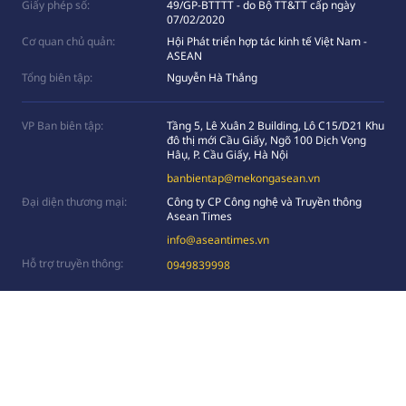
Giấy phép số:
49/GP-BTTTT - do Bộ TT&TT cấp ngày
07/02/2020
Cơ quan chủ quản:
Hội Phát triển hợp tác kinh tế Việt Nam -
ASEAN
Tổng biên tập:
Nguyễn Hà Thắng
VP Ban biên tập:
Tầng 5, Lê Xuân 2 Building, Lô C15/D21 Khu
đô thị mới Cầu Giấy, Ngõ 100 Dịch Vọng
Hâụ, P. Cầu Giấy, Hà Nội
banbientap@mekongasean.vn
Đại diện thương mại:
Công ty CP Công nghệ và Truyền thông
Asean Times
info@aseantimes.vn
Hỗ trợ truyền thông:
0949839998