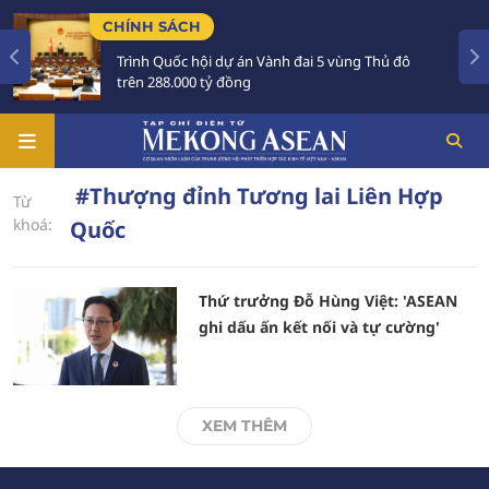
CHÍNH SÁCH
Trình Quốc hội dự án Vành đai 5 vùng Thủ đô
trên 288.000 tỷ đồng
#Thượng đỉnh Tương lai Liên Hợp
Từ
khoá:
Quốc
Thứ trưởng Đỗ Hùng Việt: 'ASEAN
ghi dấu ấn kết nối và tự cường'
XEM THÊM