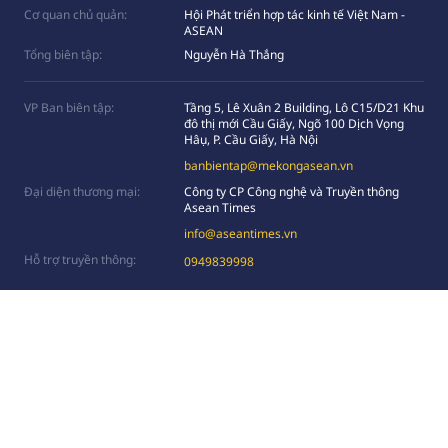
Cơ quan chủ quản:
Hội Phát triển hợp tác kinh tế Việt Nam -
ASEAN
Tổng biên tập:
Nguyễn Hà Thắng
VP Ban biên tập:
Tầng 5, Lê Xuân 2 Building, Lô C15/D21 Khu
đô thị mới Cầu Giấy, Ngõ 100 Dịch Vọng
Hâụ, P. Cầu Giấy, Hà Nội
banbientap@mekongasean.vn
Đại diện thương mại:
Công ty CP Công nghệ và Truyền thông
Asean Times
info@aseantimes.vn
Hỗ trợ truyền thông:
0949839998