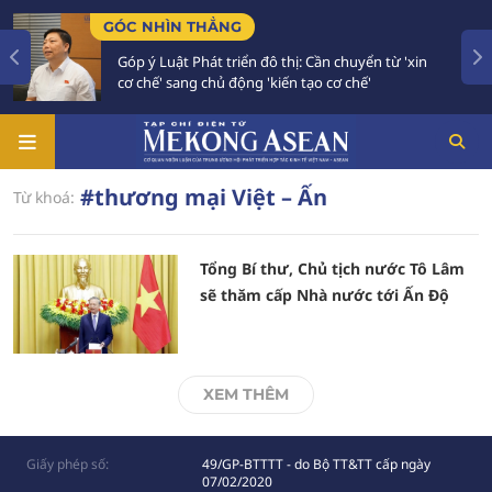
GÓC NHÌN THẲNG
Góp ý Luật Phát triển đô thị: Cần chuyển từ 'xin
cơ chế' sang chủ động 'kiến tạo cơ chế'
#thương mại Việt – Ấn
Từ khoá:
Tổng Bí thư, Chủ tịch nước Tô Lâm
sẽ thăm cấp Nhà nước tới Ấn Độ
XEM THÊM
Giấy phép số:
49/GP-BTTTT - do Bộ TT&TT cấp ngày
07/02/2020