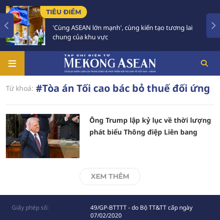
TIÊU ĐIỂM
'Cùng ASEAN lớn mạnh', cùng kiến tạo tương lai
chung của khu vực
#Tòa án Tối cao bác bỏ thuế đối ứng
Từ khoá:
Ông Trump lập kỷ lục về thời lượng
phát biểu Thông điệp Liên bang
XEM THÊM
Giấy phép số:
49/GP-BTTTT - do Bộ TT&TT cấp ngày
07/02/2020