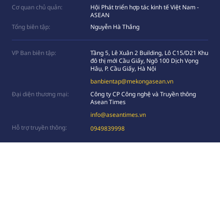
Cơ quan chủ quản:
Hội Phát triển hợp tác kinh tế Việt Nam -
ASEAN
Tổng biên tập:
Nguyễn Hà Thắng
VP Ban biên tập:
Tầng 5, Lê Xuân 2 Building, Lô C15/D21 Khu
đô thị mới Cầu Giấy, Ngõ 100 Dịch Vọng
Hâụ, P. Cầu Giấy, Hà Nội
banbientap@mekongasean.vn
Đại diện thương mại:
Công ty CP Công nghệ và Truyền thông
Asean Times
info@aseantimes.vn
Hỗ trợ truyền thông:
0949839998