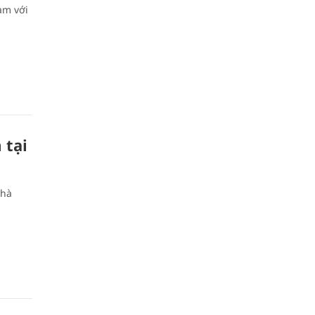
àm với
 tại
Nhà