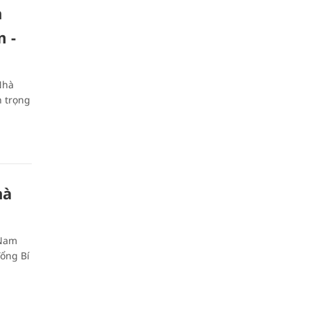
n
m -
Nhà
n trọng
hà
 Nam
Tổng Bí