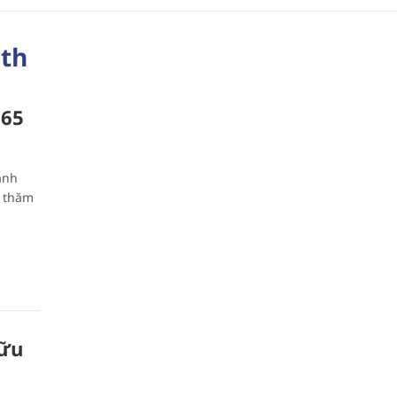
ith
 65
ành
n thăm
hữu