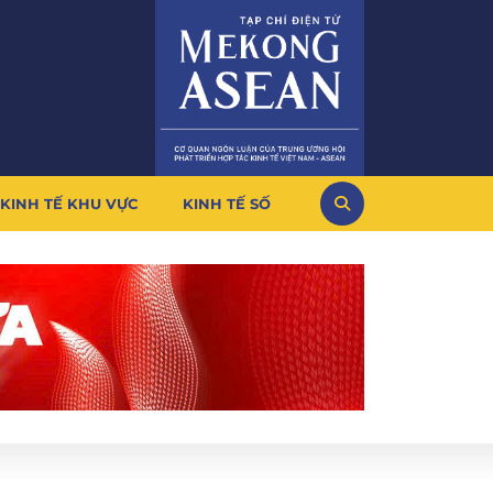
KINH TẾ KHU VỰC
KINH TẾ SỐ