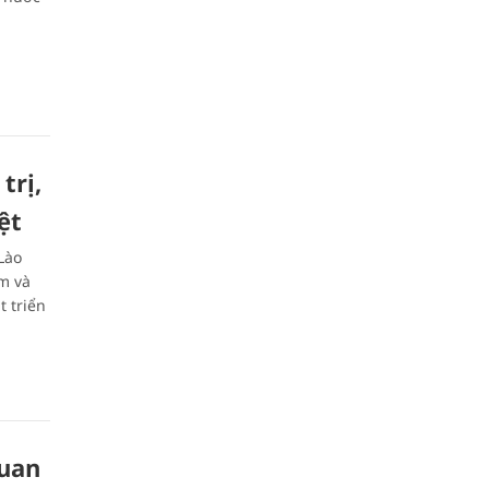
trị,
ệt
Lào
m và
t triển
quan