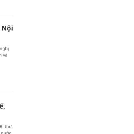
 Nội
 nghị
h và
ế,
Bí thư,
à nước