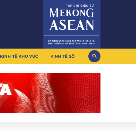
KINH TẾ KHU VỰC
KINH TẾ SỐ