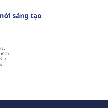
 mới sáng tạo
 tập
 (GIZ)
ố và
ệt