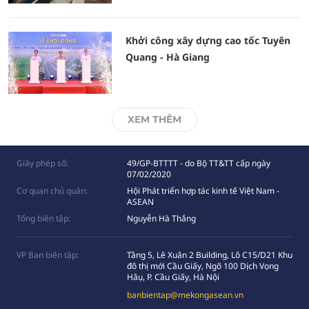
Khởi công xây dựng cao tốc Tuyên
Quang - Hà Giang
XEM THÊM
Giấy phép số:
49/GP-BTTTT - do Bộ TT&TT cấp ngày
07/02/2020
Cơ quan chủ quản:
Hội Phát triển hợp tác kinh tế Việt Nam -
ASEAN
Tổng biên tập:
Nguyễn Hà Thắng
VP Ban biên tập:
Tầng 5, Lê Xuân 2 Building, Lô C15/D21 Khu
đô thị mới Cầu Giấy, Ngõ 100 Dịch Vọng
Hâụ, P. Cầu Giấy, Hà Nội
banbientap@mekongasean.vn