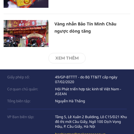
Vàng nhẫn Bảo Tín Minh Châu
ngược dòng tăng
XEM THÊM
Giấy phép số:
49/GP-BTTTT - do Bộ TT&TT cấp ngày
07/02/2020
Cơ quan chủ quản:
Hội Phát triển hợp tác kinh tế Việt Nam -
ASEAN
Tổng biên tập:
Nguyễn Hà Thắng
VP Ban biên tập:
Tầng 5, Lê Xuân 2 Building, Lô C15/D21 Khu
đô thị mới Cầu Giấy, Ngõ 100 Dịch Vọng
Hâụ, P. Cầu Giấy, Hà Nội