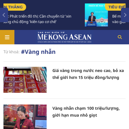
TIÊU ĐIỂM
n đô thị: Cần chuyển từ 'xin
Bế mạc Hội nghị Ngoại 
ng 'kiến tạo cơ chế'
vào giai đoạn hành độ
#Vàng nhẫn
Từ khoá:
Giá vàng trong nước neo cao, bỏ xa
thế giới hơn 15 triệu đồng/lượng
Vàng nhẫn chạm 100 triệu/lượng,
giới hạn mua nhỏ giọt