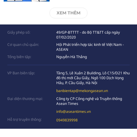
XEM THÊM
Giấy phép số:
49/GP-BTTTT - do Bộ TT&TT cấp ngày
07/02/2020
Cơ quan chủ quản:
Hội Phát triển hợp tác kinh tế Việt Nam -
ASEAN
Tổng biên tập:
Nguyễn Hà Thắng
VP Ban biên tập:
Tầng 5, Lê Xuân 2 Building, Lô C15/D21 Khu
đô thị mới Cầu Giấy, Ngõ 100 Dịch Vọng
Hâụ, P. Cầu Giấy, Hà Nội
banbientap@mekongasean.vn
Đại diện thương mại:
Công ty CP Công nghệ và Truyền thông
Asean Times
info@aseantimes.vn
Hỗ trợ truyền thông:
0949839998