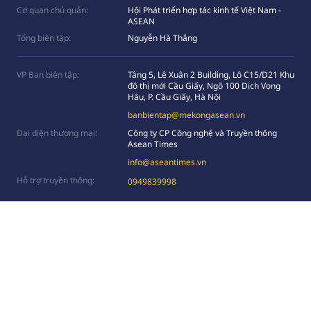
Cơ quan chủ quản:
Hội Phát triển hợp tác kinh tế Việt Nam -
ASEAN
Tổng biên tập:
Nguyễn Hà Thắng
VP Ban biên tập:
Tầng 5, Lê Xuân 2 Building, Lô C15/D21 Khu
đô thị mới Cầu Giấy, Ngõ 100 Dịch Vọng
Hâụ, P. Cầu Giấy, Hà Nội
banbientap@mekongasean.vn
Đại diện thương mại:
Công ty CP Công nghệ và Truyền thông
Asean Times
info@aseantimes.vn
Hỗ trợ truyền thông:
0949839998