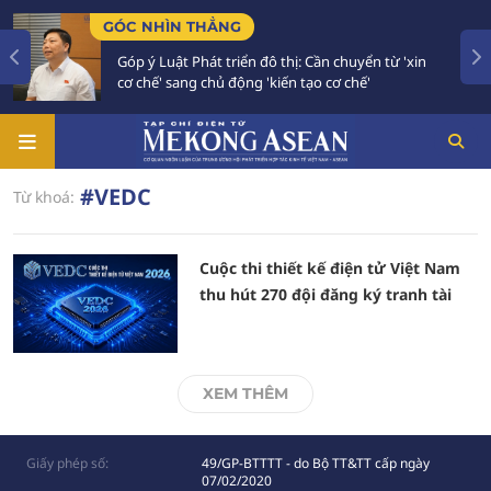
GÓC NHÌN THẲNG
Góp ý Luật Phát triển đô thị: Cần chuyển từ 'xin
cơ chế' sang chủ động 'kiến tạo cơ chế'
#VEDC
Từ khoá:
Cuộc thi thiết kế điện tử Việt Nam
thu hút 270 đội đăng ký tranh tài
XEM THÊM
Giấy phép số:
49/GP-BTTTT - do Bộ TT&TT cấp ngày
07/02/2020