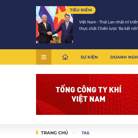
TIÊU ĐIỂM
Việt Nam - Thái Lan nhất trí triể
thực chất Chiến lược 'Ba kết nối'
SỰ KIỆN
DOANH NGH
TRANG CHỦ
TAG