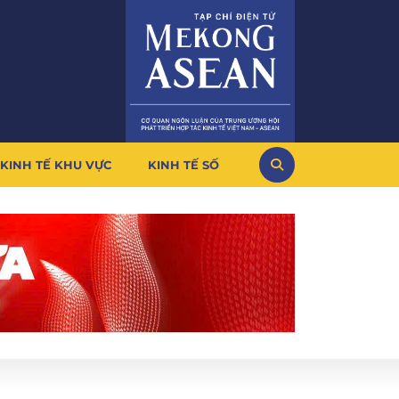
KINH TẾ KHU VỰC
KINH TẾ SỐ