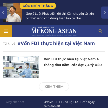
GÓC NHÌN THẲNG
Góp ý Luật Phát triển đô thị: Cần chuyển từ 'xin
cơ chế' sang chủ động 'kiến tạo cơ chế'
#Vốn FDI thực hiện tại Việt Nam
Từ khoá:
Vốn FDI thực hiện tại Việt Nam 4
tháng đầu năm ước đạt 7,4 tỷ USD
XEM THÊM
Giấy phép số:
49/GP-BTTTT - do Bộ TT&TT cấp ngày
07/02/2020