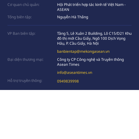
Cơ quan chủ quản:
Hội Phát triển hợp tác kinh tế Việt Nam -
ASEAN
Tổng biên tập:
Nguyễn Hà Thắng
VP Ban biên tập:
Tầng 5, Lê Xuân 2 Building, Lô C15/D21 Khu
đô thị mới Cầu Giấy, Ngõ 100 Dịch Vọng
Hâụ, P. Cầu Giấy, Hà Nội
banbientap@mekongasean.vn
Đại diện thương mại:
Công ty CP Công nghệ và Truyền thông
Asean Times
info@aseantimes.vn
Hỗ trợ truyền thông:
0949839998