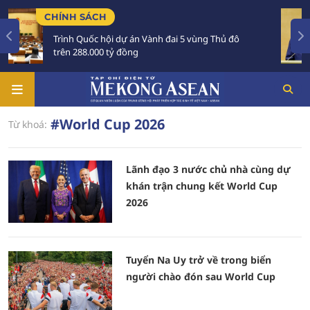
CHÍNH SÁCH
TIÊ
Trình Quốc hội dự án Vành đai 5 vùng Thủ đô
Tổ
trên 288.000 tỷ đồng
Au
#World Cup 2026
Từ khoá:
Lãnh đạo 3 nước chủ nhà cùng dự
khán trận chung kết World Cup
2026
Tuyển Na Uy trở về trong biển
người chào đón sau World Cup