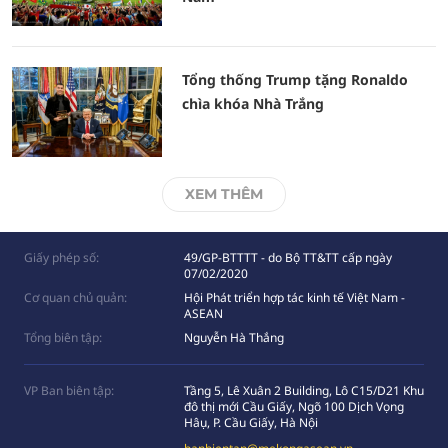
Tổng thống Trump tặng Ronaldo
chìa khóa Nhà Trắng
XEM THÊM
Giấy phép số:
49/GP-BTTTT - do Bộ TT&TT cấp ngày
07/02/2020
Cơ quan chủ quản:
Hội Phát triển hợp tác kinh tế Việt Nam -
ASEAN
Tổng biên tập:
Nguyễn Hà Thắng
VP Ban biên tập:
Tầng 5, Lê Xuân 2 Building, Lô C15/D21 Khu
đô thị mới Cầu Giấy, Ngõ 100 Dịch Vọng
Hâụ, P. Cầu Giấy, Hà Nội