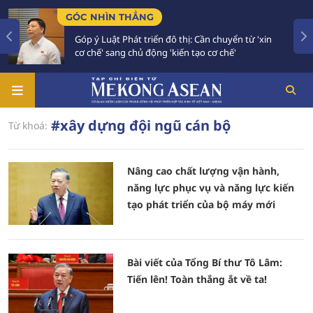
GÓC NHÌN THẲNG
Góp ý Luật Phát triển đô thị: Cần chuyển từ 'xin
cơ chế' sang chủ động 'kiến tạo cơ chế'
#xây dựng đội ngũ cán bộ
Từ khoá:
Nâng cao chất lượng vận hành,
năng lực phục vụ và năng lực kiến
tạo phát triển của bộ máy mới
Bài viết của Tổng Bí thư Tô Lâm:
Tiến lên! Toàn thắng ắt về ta!