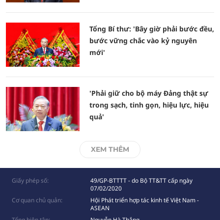
Tổng Bí thư: 'Bây giờ phải bước đều,
bước vững chắc vào kỷ nguyên
mới'
'Phải giữ cho bộ máy Đảng thật sự
trong sạch, tinh gọn, hiệu lực, hiệu
quả'
XEM THÊM
Giấy phép số:
49/GP-BTTTT - do Bộ TT&TT cấp ngày
07/02/2020
Cơ quan chủ quản:
Hội Phát triển hợp tác kinh tế Việt Nam -
ASEAN
Tổng biên tập:
Nguyễn Hà Thắng